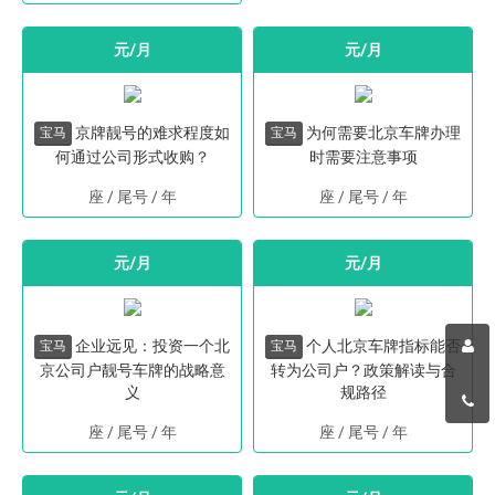
元/月
元/月
京牌靓号的难求程度如
为何需要北京车牌办理
宝马
宝马
何通过公司形式收购？
时需要注意事项
座 / 尾号
/
年
座 / 尾号
/
年
元/月
元/月
企业远见：投资一个北
个人北京车牌指标能否
宝马
宝马
京公司户靓号车牌的战略意
转为公司户？政策解读与合
义
规路径
座 / 尾号
/
年
座 / 尾号
/
年