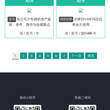
元/月
元/月
论公司户车牌的资产延
京牌2014年玛莎拉
宝马
玛莎拉蒂
续：条件、路径与合规要点
蒂永久使用
座 / 尾号
/
年
座 / 尾号
/
2014年
年
1
2
3
4
5
6
7
下一页
尾页
微信小程序
客服二维码