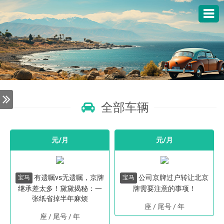
全部车辆
元/月
元/月
有遗嘱vs无遗嘱，京牌
公司京牌过户转让北京
宝马
宝马
继承差太多！黛黛揭秘：一
牌需要注意的事项！
张纸省掉半年麻烦
座 / 尾号
/
年
座 / 尾号
/
年