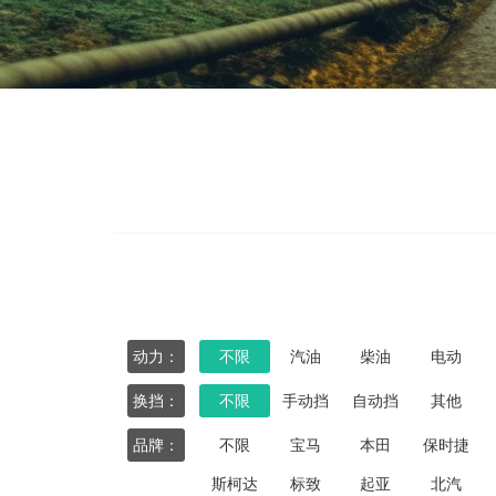
动力：
不限
汽油
柴油
电动
换挡：
不限
手动挡
自动挡
其他
品牌：
不限
宝马
本田
保时捷
斯柯达
标致
起亚
北汽