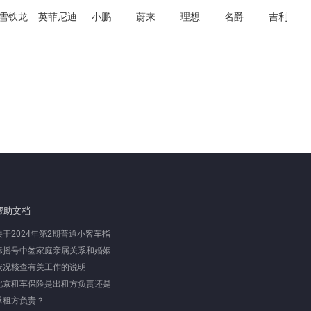
雪铁龙
英菲尼迪
小鹏
蔚来
理想
名爵
吉利
帮助文档
关于2024年第2期普通小客车指
标摇号中签家庭亲属关系和婚姻
状况核查有关工作的说明
北京租车保险是出租方负责还是
承租方负责？