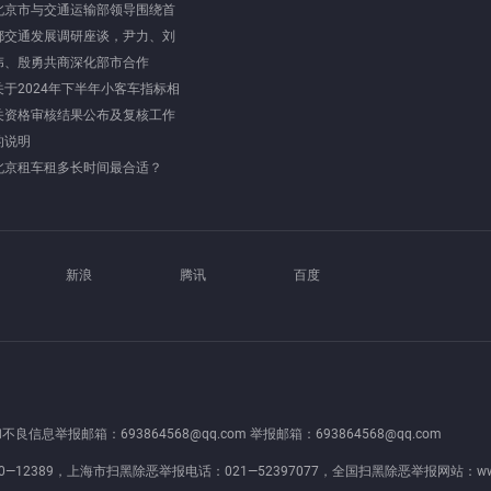
北京市与交通运输部领导围绕首
都交通发展调研座谈，尹力、刘
伟、殷勇共商深化部市合作
关于2024年下半年小客车指标相
关资格审核结果公布及复核工作
的说明
北京租车租多长时间最合适？
新浪
腾讯
百度
良信息举报邮箱：693864568@qq.com 举报邮箱：693864568@qq.com
—12389，上海市扫黑除恶举报电话：021—52397077，全国扫黑除恶举报网站：
ww