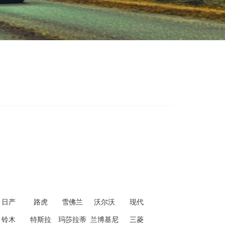
日产
路虎
雪佛兰
沃尔沃
现代
铃木
特斯拉
玛莎拉蒂
兰博基尼
三菱