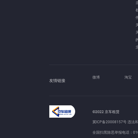
微博
淘宝
友情链接
©2022 京车租赁
冀ICP备20008157号
违法和不
全国扫黑除恶举报电话：010