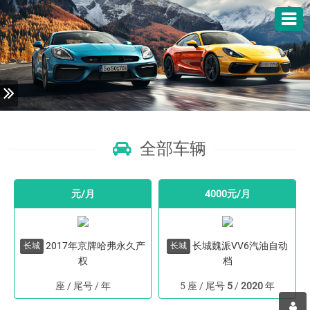
全部车辆
元/月
4000元/月
2017年京牌哈弗永久产
长城魏派VV6汽油自动
长城
长城
权
档
座 / 尾号
/
年
5 座 / 尾号
5
/
2020
年