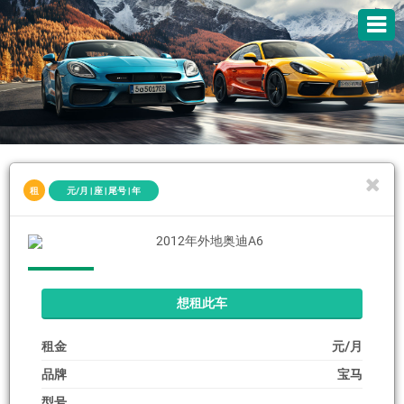
租
元/月 | 座 | 尾号 | 年
想租此车
租金
元/月
品牌
宝马
型号