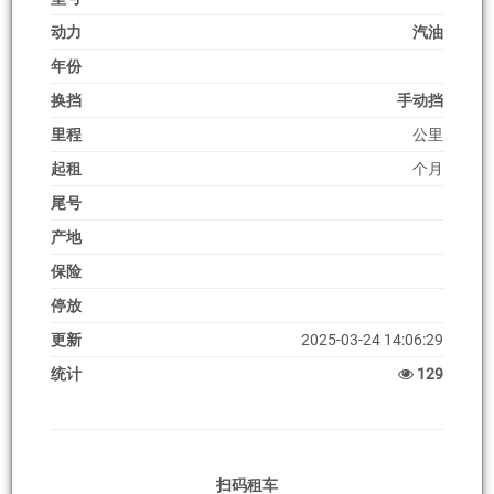
动力
汽油
年份
换挡
手动挡
里程
公里
起租
个月
尾号
产地
保险
停放
更新
2025-03-24 14:06:29
统计
129
扫码租车