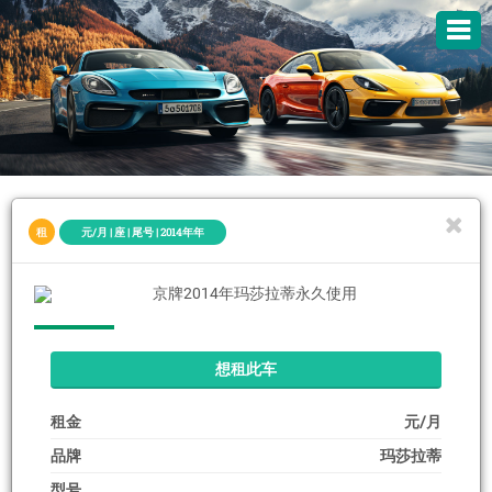
租
元/月 | 座 | 尾号 | 2014年年
想租此车
租金
元/月
品牌
玛莎拉蒂
型号