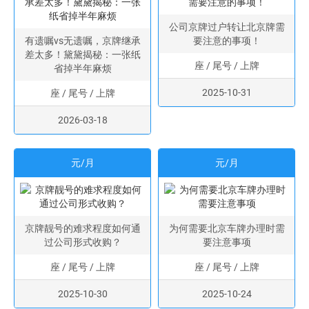
公司京牌过户转让北京牌需
有遗嘱vs无遗嘱，京牌继承
要注意的事项！
差太多！黛黛揭秘：一张纸
座 / 尾号 / 上牌
省掉半年麻烦
2025-10-31
座 / 尾号 / 上牌
2026-03-18
元/月
元/月
京牌靓号的难求程度如何通
为何需要北京车牌办理时需
过公司形式收购？
要注意事项
座 / 尾号 / 上牌
座 / 尾号 / 上牌
2025-10-30
2025-10-24