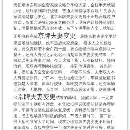
天把亲测实用的全套实操攻略分享给大家，全程半天就能
办结，顺利拿到新行驶证，普通人照着做零踩坑！ 先跟大
家说清楚核心要点，北京车牌夫妻变更属于正规合规过户
方式，仅限合法登记夫妻之间办理，没有户籍额外苛刻限
制，满足婚姻关系真实有效，名下车辆手续齐全，就能走
京牌夫妻变更
正规流程完成
，最终京牌夫妻变更结
果当场就能确认，效率远超大家想象。 很多人之前踩过
坑，要么资料带不全白跑一趟，要么选错办理网点排队一
整天，还有人办完之后迟迟不清楚京牌夫妻变更结果，白
白耽误用车办事时间。今天这篇干货，从准备材料、预约
流程、现场办理到办结拿证，一步到位讲透彻。 首先第一
步，提前备齐全套必备资料，一样都不能少。夫妻双方本
人身份证原件、户口本、合法结婚证原件，车辆登记证书
也就是大绿本、原车行驶证、车辆交强险保单，还有车辆
无违章、无抵押、无查封，车辆状态必须正常，这是顺利
京牌夫妻变更
出
结果的基础。 提醒大家，一定要
提前清理车辆所有违章，有贷款抵押必须提前结清办理解
押，车辆有改装也提前恢复原状，资料提前复印两份备
用，省去现场复印排队的麻烦，节省大量时间。 第二步，
线上预约节省大半时间。现在办理京牌夫妻变更不用盲目
跑车管所，直接在交管平台预约夫妻变更过户业务，就近