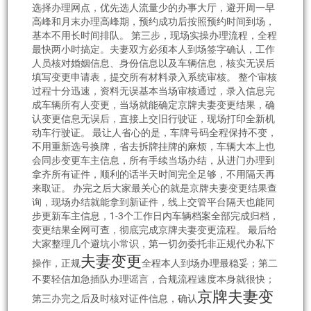
选择办理网点，优先选人流量少的办事大厅，避开周一早
高峰和月末办理高峰期，预约成功后按照预约时间到场，
基本不用长时间排队。 第三步，现场实操办理流程，全程
最快两小时搞定。夫妻双方必须本人到场签字确认，工作
人员核对婚姻信息、身份信息以及车辆信息，核实无误后
填写变更申请表，提交所有材料录入系统审核。 整个审核
过程十分迅速，资料无误基本当场审核通过，录入信息完
成车辆所有人变更，当场就能确定京牌夫妻变更结果，确
认变更信息无误后，直接上交旧行驶证，现场打印全新机
动车行驶证。 最让人省心的是，车牌号码全程保持不变，
不用重新选号换牌，省去拆牌挂牌的麻烦，车辆大本上也
会同步变更车主信息，所有手续当场办结，从进门办理到
拿齐所有证件，顺利的话半天时间完全足够，不用隔天再
来取证。 办完之后大家最关心的就是京牌夫妻变更结果查
询，现场办结就能拿到新证件，线上交管平台隔天也能同
步更新车主信息，1-3个工作日内车辆档案全部完成归档，
变更结果全网可查，彻底完成京牌夫妻变更流程。 最后给
大家整理几个避坑小常识，第一切勿委托非正规代办私下
夫妻变更
操作，正规
全程本人到场办理最稳妥；第二
不要轻信加急插队办理谣言，合规流程速度本身就很快；
京牌夫妻变
第三办完之后及时核对证件信息，确认