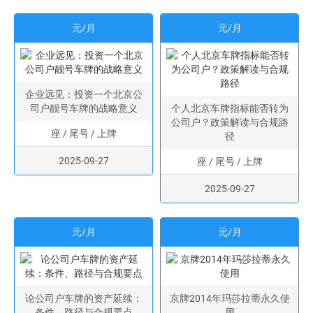
元/月
元/月
企业远见：投资一个北京公
司户靓号车牌的战略意义
个人北京车牌指标能否转为
公司户？政策解读与合规路
座 / 尾号 / 上牌
径
2025-09-27
座 / 尾号 / 上牌
2025-09-27
元/月
元/月
论公司户车牌的资产延续：
京牌2014年玛莎拉蒂永久使
条件、路径与合规要点
用