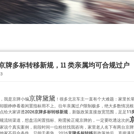
6 京牌多标转移新规，11 类亲属均可合规过户
03
京牌黛黛
，我是京牌小编
！很多北京车主一直有个大难题：家里长
却眼睁睁看着闲置指标用不上。往年亲属过户限制极多，绝大多数情况根
点给大家讲透
2026京牌多标转移新规
，新版政策直接放宽范围，足足
11
规流转渠道，想盘活闲置指标、刚需捡正规京牌的，一定要吃透这次的
家说个真实案例，前段时间一位粉丝找我咨询，家里老人名下有两台京牌
他家不符合条件，只能干着急。2026
京牌多标转移
新政落地后，直接满