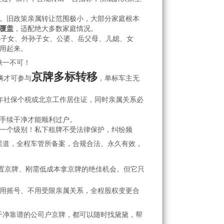
。旧政策亲属转让范围极小，大部分家庭根本
全覆盖
，适配绝大多数家庭情况。
孙子女、外孙子女、公婆、岳父母、儿媳、女
用起来。
缺一不可！
京牌多标转移
辆才可参与
，单标车主无
年社保个税或北京工作居住证，同时亲属关系必
手续干净才能顺利过户。
一个级别！私下租牌不受法律保护，纠纷频
渠道，全程车管所备案，合规合法、永久有效，
置京牌、刚需低成本拿京牌的绝佳机会。但它只
用摇号、不用受限亲属关系，全程股权变更合
干净靠谱的公司户京牌，都可以随时找黛黛，帮