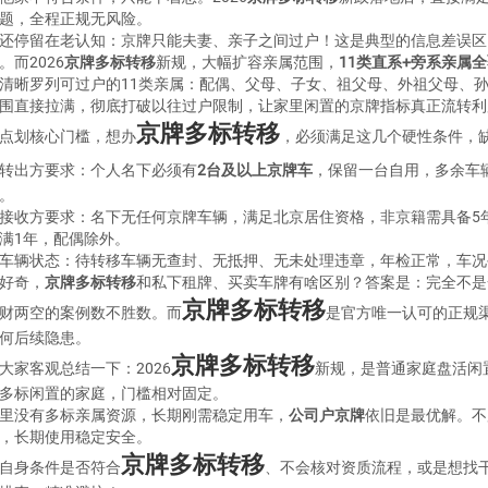
题，全程正规无风险。
还停留在老认知：京牌只能夫妻、亲子之间过户！这是典型的信息差误区
。而2026
京牌多标转移
新规，大幅扩容亲属范围，
11类直系+旁系亲属
清晰罗列可过户的11类亲属：配偶、父母、子女、祖父母、外祖父母、
围直接拉满，彻底打破以往过户限制，让家里闲置的京牌指标真正流转利
京牌多标转移
点划核心门槛，想办
，必须满足这几个硬性条件，
转出方要求：个人名下必须有
2台及以上京牌车
，保留一台自用，多余车
。
接收方要求：名下无任何京牌车辆，满足北京居住资格，非京籍需具备5
满1年，配偶除外。
车辆状态：待转移车辆无查封、无抵押、无未处理违章，年检正常，车况
好奇，
京牌多标转移
和私下租牌、买卖车牌有啥区别？答案是：完全不是
京牌多标转移
财两空的案例数不胜数。而
是官方唯一认可的正规
何后续隐患。
京牌多标转移
大家客观总结一下：2026
新规，是普通家庭盘活闲
多标闲置的家庭，门槛相对固定。
里没有多标亲属资源，长期刚需稳定用车，
公司户京牌
依旧是最优解。不
，长期使用稳定安全。
京牌多标转移
自身条件是否符合
、不会核对资质流程，或是想找