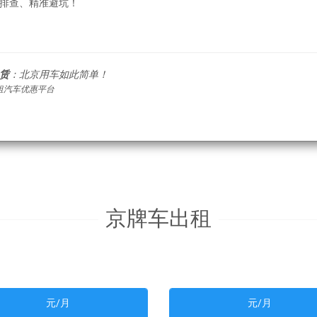
排查、精准避坑！
赁
：北京用车如此简单！
租汽车优惠平台
京牌车出租
元/月
元/月