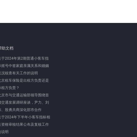
帮助文档
关于2024年第2期普通小客车指
标摇号中签家庭亲属关系和婚姻
状况核查有关工作的说明
北京租车保险是出租方负责还是
承租方负责？
北京市与交通运输部领导围绕首
都交通发展调研座谈，尹力、刘
伟、殷勇共商深化部市合作
关于2024年下半年小客车指标相
关资格审核结果公布及复核工作
的说明