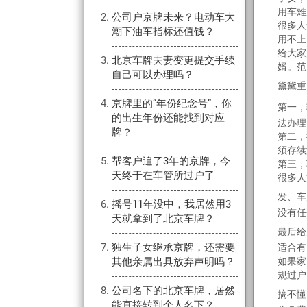
用车难
公司户京牌未来？电动车大
很多人
潮下油车指标还值钱？
用不上
给大家
北京车牌夫妻变更提交手续
婿。范
自己可以办理吗？
黛黛重
京牌里的“年份纪念号”，你
第一，
的出生年份还能找到对应
法办理
牌？
第二，
须存续
帮客户追了3年的京牌，今
第三，
天终于在车管所过户了
很多人
发、车
摇号11年没中，我居然用3
没有任
天就拿到了北京车牌？
最后给
独生子女继承京牌，还需要
适合有
其他亲属出具放弃声明吗？
如果家
规过户
公司名下的北京车牌，居然
搞不懂
能直接转到个人名下？